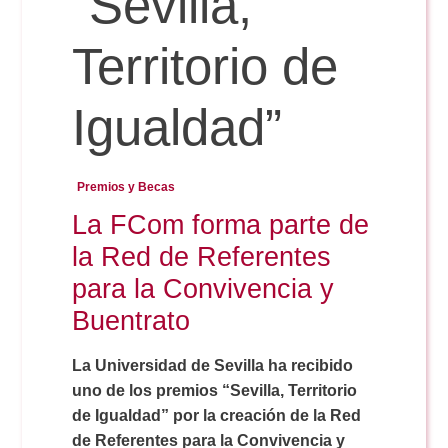
“Sevilla,
Territorio de
Reservas
Igualdad”
Calendario Lectivo
Premios y Becas
Horarios
La FCom forma parte de
la Red de Referentes
Periodismo
Exámenes Grado
para la Convivencia y
Buentrato
Publicidad y RR.PP
Periodismo
Secretaría Virtual
La Universidad de Sevilla ha recibido
Comunicación Audiovisual
uno de los premios “Sevilla, Territorio
Publicidad y RR.PP
#miTFG
de Igualdad” por la creación de la Red
de Referentes para la Convivencia y