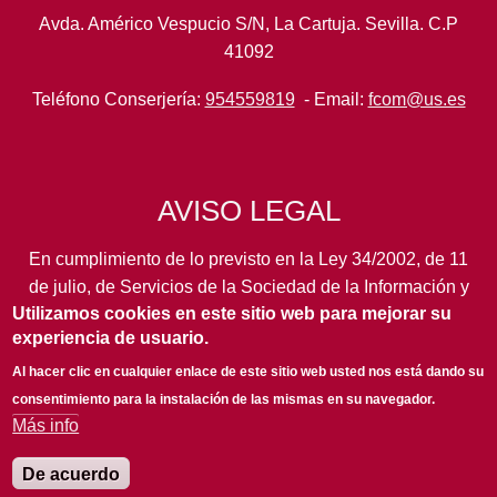
Avda. Américo Vespucio S/N, La Cartuja. Sevilla. C.P
41092
Teléfono Conserjería:
954559819
- Email:
fcom@us.es
AVISO LEGAL
En cumplimiento de lo previsto en la Ley 34/2002, de 11
de julio, de Servicios de la Sociedad de la Información y
Utilizamos cookies en este sitio web para mejorar su
de Comercio Electrónico, así como en otras normas de
experiencia de usuario.
legal aplicación, se pone en conocimiento de los
usuarios de este portal de la
Universidad de Sevilla
los
Al hacer clic en cualquier enlace de este sitio web usted nos está dando su
siguientes datos de información general...
leer más
consentimiento para la instalación de las mismas en su navegador.
Más info
De acuerdo