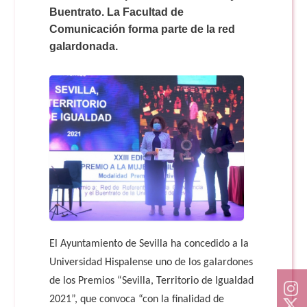
Doble Grado PER/CAV
Comunicación Audiovisual
Buentrato. La Facultad de
#YoPractico
Comunicación forma parte de la red
galardonada.
Doble Grado PER/CAV
Boletines
El Ayuntamiento de Sevilla ha concedido a la
Universidad Hispalense uno de los galardones
de los Premios “Sevilla, Territorio de Igualdad
2021”, que convoca “con la finalidad de