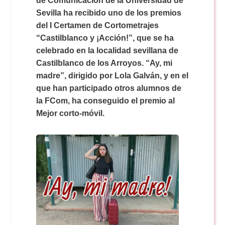
de Comunicación de la Universidad de
Doble Grado PER/CAV
Comunicación Audiovisual
#YoPractico
Sevilla ha recibido uno de los premios
del I Certamen de Cortometrajes
Doble Grado PER/CAV
“Castilblanco y ¡Acción!”, que se ha
Boletines
celebrado en la localidad sevillana de
Castilblanco de los Arroyos. “Ay, mi
madre”, dirigido por Lola Galván, y en el
que han participado otros alumnos de
la FCom, ha conseguido el premio al
Mejor corto-móvil.