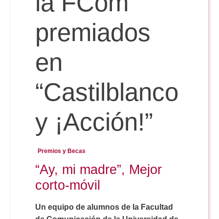
la FCom
premiados
Reservas
en
Calendario Lectivo
“Castilblanco
Horarios
y ¡Acción!”
Periodismo
Exámenes Grado
Premios y Becas
Publicidad y RR.PP
“Ay, mi madre”, Mejor
Periodismo
Secretaría Virtual
corto-móvil
Comunicación Audiovisual
Publicidad y RR.PP
#miTFG
Un equipo de alumnos de la Facultad