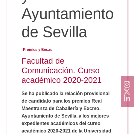
Doble Grado PER/CAV
Comunicación Audiovisual
#YoPractico
Ayuntamiento
Doble Grado PER/CAV
Boletines
de Sevilla
Premios y Becas
Facultad de
Comunicación. Curso
académico 2020-2021
Se ha publicado la relación provisional
de candidato para los premios Real
Maestranza de Caballería y Excmo.
Ayuntamiento de Sevilla, a los mejores
expedientes académicos del curso
académico 2020-2021 de la Universidad