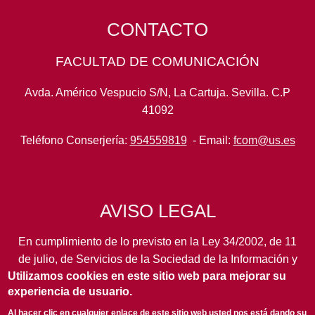
CONTACTO
FACULTAD DE COMUNICACIÓN
Avda. Américo Vespucio S/N, La Cartuja. Sevilla. C.P
41092
Teléfono Conserjería:
954559819
- Email:
fcom@us.es
AVISO LEGAL
En cumplimiento de lo previsto en la Ley 34/2002, de 11
de julio, de Servicios de la Sociedad de la Información y
Utilizamos cookies en este sitio web para mejorar su
de Comercio Electrónico, así como en otras normas de
experiencia de usuario.
legal aplicación, se pone en conocimiento de los
usuarios de este portal de la
Universidad de Sevilla
los
Al hacer clic en cualquier enlace de este sitio web usted nos está dando su