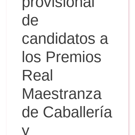
provisional
de
Reservas
candidatos a
Calendario Lectivo
los Premios
Horarios
Real
Periodismo
Exámenes Grado
Maestranza
Publicidad y RR.PP
Periodismo
Secretaría Virtual
de Caballería
Comunicación Audiovisual
Publicidad y RR.PP
#miTFG
y