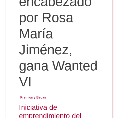
encabezado
por Rosa
Reservas
María
Calendario Lectivo
Jiménez,
Horarios
gana Wanted
Periodismo
Exámenes Grado
VI
Publicidad y RR.PP
Periodismo
Secretaría Virtual
Premios y Becas
Comunicación Audiovisual
Iniciativa de
Publicidad y RR.PP
#miTFG
emprendimiento del