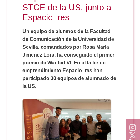
Doble Grado PER/CAV
Comunicación Audiovisual
STCE de la US, junto a
#YoPractico
Espacio_res
Doble Grado PER/CAV
Boletines
Un equipo de alumnos de la Facultad
de Comunicación de la Universidad de
Sevilla, comandados por Rosa María
Jiménez Lora, ha conseguido el primer
premio de Wanted VI. En el taller de
emprendimiento Espacio_res han
participado 30 equipos de alumnado de
la US.