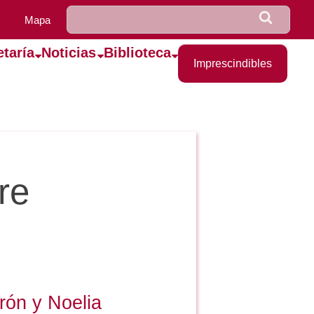
u0922_formulario_de_bús
Buscar
Mapa
etaría
Noticias
Biblioteca
Imprescindibles
re
rón y Noelia