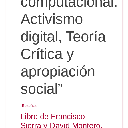
computacional.
Activismo
Reservas
digital, Teoría
Calendario Lectivo
Crítica y
Horarios
apropiación
Periodismo
Exámenes Grado
social”
Publicidad y RR.PP
Periodismo
Secretaría Virtual
Reseñas
Comunicación Audiovisual
Libro de Francisco
Publicidad y RR.PP
#miTFG
Sierra y David Montero,