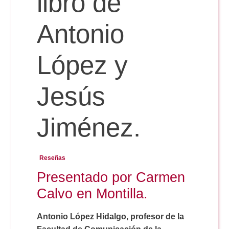
libro de
Antonio
Reservas
López y
Calendario Lectivo
Jesús
Horarios
Jiménez.
Periodismo
Exámenes Grado
Reseñas
Publicidad y RR.PP
Presentado por Carmen
Periodismo
Secretaría Virtual
Calvo en Montilla.
Comunicación Audiovisual
Publicidad y RR.PP
#miTFG
Antonio López Hidalgo, profesor de la