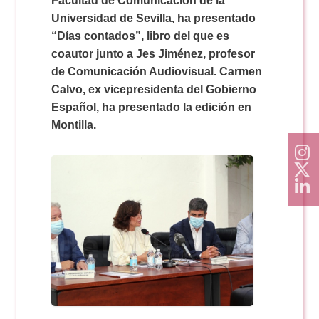
Facultad de Comunicación de la
Doble Grado PER/CAV
Comunicación Audiovisual
#YoPractico
Universidad de Sevilla, ha presentado
“Días contados”, libro del que es
Doble Grado PER/CAV
coautor junto a Jes Jiménez, profesor
Boletines
de Comunicación Audiovisual. Carmen
Calvo, ex vicepresidenta del Gobierno
Español, ha presentado la edición en
Montilla.