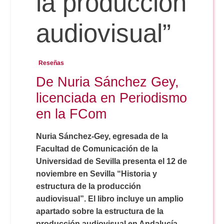
la producción
audiovisual”
Reservas
Reseñas
Calendario Lectivo
De Nuria Sánchez Gey,
licenciada en Periodismo
Horarios
en la FCom
Periodismo
Nuria Sánchez-Gey, egresada de la
Exámenes Grado
Facultad de Comunicación de la
Universidad de Sevilla presenta el 12 de
Publicidad y RR.PP
Periodismo
Secretaría Virtual
noviembre en Sevilla “Historia y
estructura de la producción
Comunicación Audiovisual
audiovisual”. El libro incluye un amplio
Publicidad y RR.PP
#miTFG
apartado sobre la estructura de la
producción audiovisual en Andalucía.