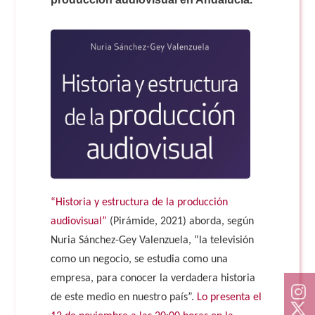
Doble Grado PER/CAV
Comunicación Audiovisual
#YoPractico
Doble Grado PER/CAV
Boletines
“Historia y estructura de la producción
audiovisual”
(Pirámide, 2021) aborda, según
Nuria Sánchez-Gey Valenzuela, “la televisión
como un negocio, se estudia como una
empresa, para conocer la verdadera historia
de este medio en nuestro país”.
Lo presenta el