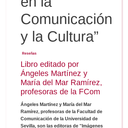
en la
Comunicación
Reservas
y la Cultura”
Calendario Lectivo
Reseñas
Horarios
Libro editado por
Ángeles Martínez y
Periodismo
Exámenes Grado
María del Mar Ramírez,
profesoras de la FCom
Publicidad y RR.PP
Periodismo
Secretaría Virtual
Ángeles Martínez y María del Mar
Comunicación Audiovisual
Ramírez, profesoras de la Facultad de
Publicidad y RR.PP
#miTFG
Comunicación de la Universidad de
Sevilla, son las editoras de “Imágenes