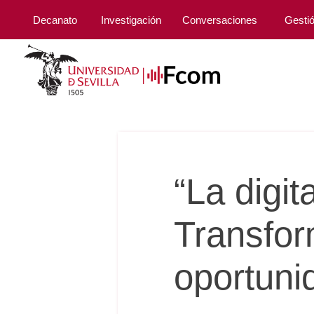
Decanato
Investigación
Conversaciones
Gesti
“La digit
Transfor
oportuni