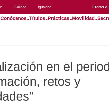
ón
Calidad
Igualdad
Directorio
Conócenos
Títulos
Prácticas
Movilidad
Secr
alización en el perio
mación, retos y
dades”