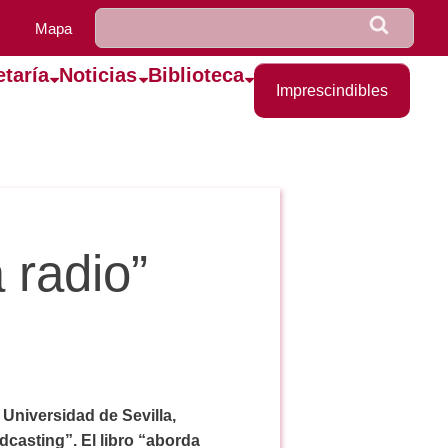
u0922_formulario_de_bús
Buscar
Mapa
etaría
Noticias
Biblioteca
Imprescindibles
 radio”
Universidad de Sevilla,
dcasting”. El libro “aborda