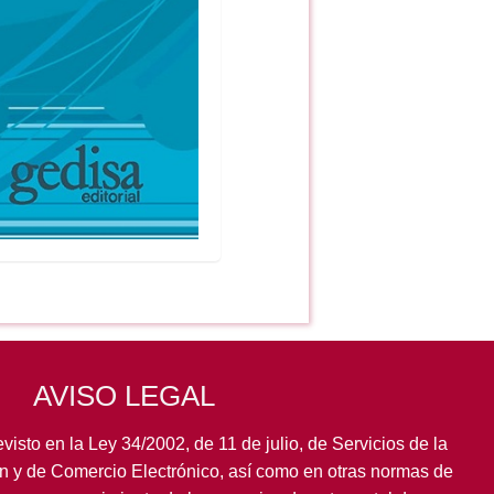
AVISO LEGAL
visto en la Ley 34/2002, de 11 de julio, de Servicios de la
n y de Comercio Electrónico, así como en otras normas de