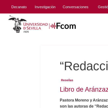
Decanato
Investigación
Conversaciones
Gesti
“Redacció
Reseñas
Libro de Aránz
Pastora Moreno y Aránzazu
son las autoras de “Redacc