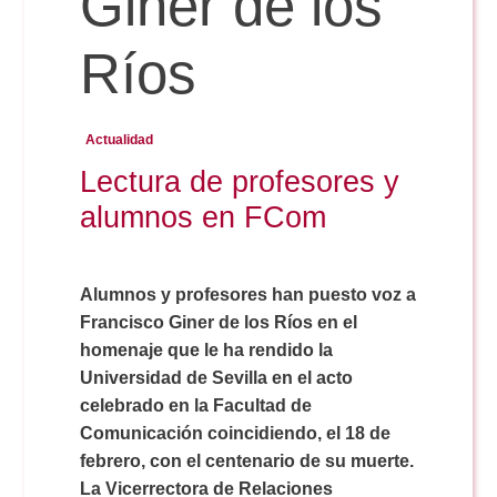
Giner de los
Ríos
Reservas
Actualidad
Calendario Lectivo
Lectura de profesores y
alumnos en FCom
Horarios
Alumnos y profesores han puesto voz a
Periodismo
Exámenes Grado
Francisco Giner de los Ríos en el
homenaje que le ha rendido la
Publicidad y RR.PP
Periodismo
Secretaría Virtual
Universidad de Sevilla en el acto
celebrado en la Facultad de
Comunicación Audiovisual
Comunicación coincidiendo, el 18 de
Publicidad y RR.PP
#miTFG
febrero, con el centenario de su muerte.
La Vicerrectora de Relaciones