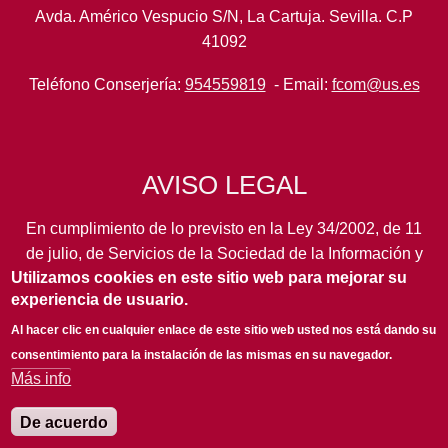
Avda. Américo Vespucio S/N, La Cartuja. Sevilla. C.P
41092
Teléfono Conserjería:
954559819
- Email:
fcom@us.es
AVISO LEGAL
En cumplimiento de lo previsto en la Ley 34/2002, de 11
de julio, de Servicios de la Sociedad de la Información y
Utilizamos cookies en este sitio web para mejorar su
de Comercio Electrónico, así como en otras normas de
experiencia de usuario.
legal aplicación, se pone en conocimiento de los
usuarios de este portal de la
Universidad de Sevilla
los
Al hacer clic en cualquier enlace de este sitio web usted nos está dando su
siguientes datos de información general...
leer más
consentimiento para la instalación de las mismas en su navegador.
Más info
De acuerdo