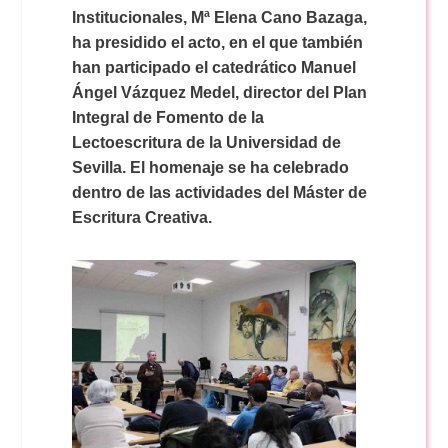
Doble Grado PER/CAV
Comunicación Audiovisual
Institucionales, Mª Elena Cano Bazaga,
#YoPractico
ha presidido el acto, en el que también
han participado el catedrático Manuel
Doble Grado PER/CAV
Boletines
Ángel Vázquez Medel, director del Plan
Integral de Fomento de la
Lectoescritura de la Universidad de
Sevilla. El homenaje se ha celebrado
dentro de las actividades del Máster de
Escritura Creativa.