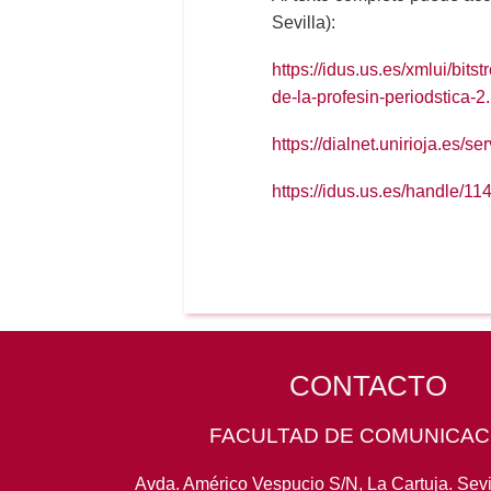
Sevilla):
https://idus.us.es/xmlui/bi
de-la-profesin-periodstica
https://dialnet.unirioja.es/
https://idus.us.es/handle/1
CONTACTO
FACULTAD DE COMUNICAC
Avda. Américo Vespucio S/N, La Cartuja. Sevi