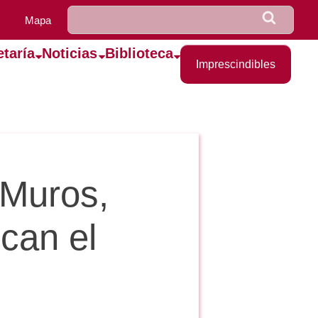
u0922_formulario_de_bús
Buscar
Mapa
etaría
Noticias
Biblioteca
Imprescindibles
Muros,
can el