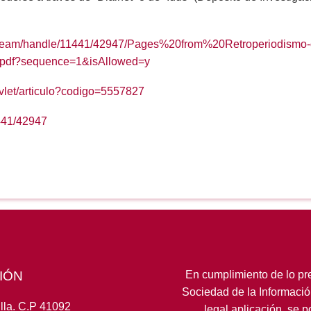
tstream/handle/11441/42947/Pages%20from%20Retroperiodismo-o-
-2.pdf?sequence=1&isAllowed=y
servlet/articulo?codigo=5557827
1441/42947
IÓN
En cumplimiento de lo pre
Sociedad de la Informació
lla. C.P 41092
legal aplicación, se 