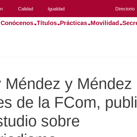
ón
Calidad
Igualdad
Directorio
Conócenos
Títulos
Prácticas
Movilidad
Secr
 Méndez y Méndez 
es de la FCom, publi
studio sobre