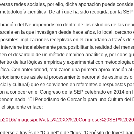
versas redes sociales, por ello, dicha aportación puede consid
y metodología científica. De ahí que ha sido recogida por la SEP
bración del Neuroperiodismo dentro de los estudios de las neu
parcela en la que investigan desde hace años, lo local, cercano
 posibles implicaciones receptivas en el ciudadano a través de 
 interviene indeleblemente para posibilitar la realidad del mens
n el desarrollo de un método empírico-analítico y, por consigu
dentro de las lógicas empírica y experimental con metodología 
lítica. Con anterioridad, realizaron una primera aproximación a
iodismo que asiste al procesamiento neuronal de estímulos o 
ial y cultural) que se convierten en referentes o respuestas par
eron a conocer en el Congreso de la SEP celebrado en 2014 en
denominada: “El Periodismo de Cercanía para una Cultura del 
 el siguiente enlace:
es/sep2016r/images/pdf/Actas%20XX%20Congreso%20SEP%2020
derse a través de “Dialnet” o de “Idus” (Depósito de Investiga