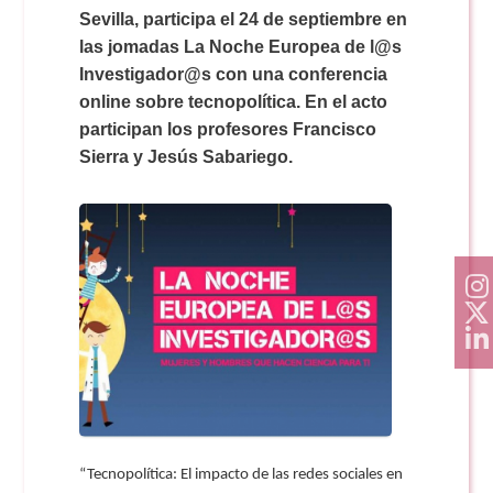
Doble Grado PER/CAV
Comunicación Audiovisual
Sevilla, participa el 24 de septiembre en
#YoPractico
las jomadas La Noche Europea de l@s
Investigador@s con una conferencia
Doble Grado PER/CAV
Boletines
online sobre tecnopolítica. En el acto
participan los profesores Francisco
Sierra y Jesús Sabariego.
“Tecnopolítica: El impacto de las redes sociales en