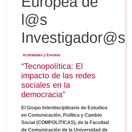
Europea de
l@s
Reservas
Investigador@s
Calendario Lectivo
Actividades y Eventos
Horarios
“Tecnopolítica: El
impacto de las redes
Periodismo
Exámenes Grado
sociales en la
democracia”
Publicidad y RR.PP
Periodismo
Secretaría Virtual
El Grupo Interdisciplinario de Estudios
Comunicación Audiovisual
en Comunicación, Política y Cambio
Publicidad y RR.PP
#miTFG
Social (COMPOLITICAS), de la Facultad
de Comunicación de la Universidad de