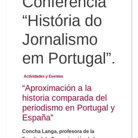
Conferencia
“História do
Reservas
Jornalismo
Calendario Lectivo
em Portugal”.
Horarios
Actividades y Eventos
Periodismo
Exámenes Grado
“Aproximación a la
historia comparada del
Publicidad y RR.PP
Periodismo
Secretaría Virtual
periodismo en Portugal y
España”
Comunicación Audiovisual
Publicidad y RR.PP
#miTFG
Concha Langa, profesora de la