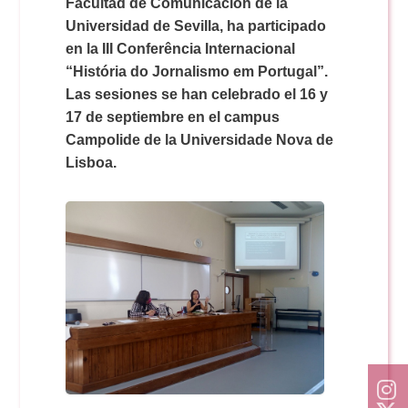
Doble Grado PER/CAV
Facultad de Comunicación de la
Comunicación Audiovisual
#YoPractico
Universidad de Sevilla, ha participado
en la III Conferência Internacional
Doble Grado PER/CAV
“História do Jornalismo em Portugal”.
Boletines
Las sesiones se han celebrado el 16 y
17 de septiembre en el campus
Campolide de la Universidade Nova de
Lisboa.