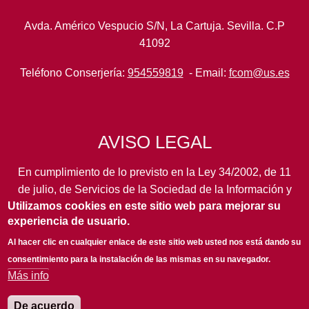
Avda. Américo Vespucio S/N, La Cartuja. Sevilla. C.P
41092
Teléfono Conserjería:
954559819
- Email:
fcom@us.es
AVISO LEGAL
En cumplimiento de lo previsto en la Ley 34/2002, de 11
de julio, de Servicios de la Sociedad de la Información y
Utilizamos cookies en este sitio web para mejorar su
de Comercio Electrónico, así como en otras normas de
experiencia de usuario.
legal aplicación, se pone en conocimiento de los
usuarios de este portal de la
Universidad de Sevilla
los
Al hacer clic en cualquier enlace de este sitio web usted nos está dando su
siguientes datos de información general...
leer más
consentimiento para la instalación de las mismas en su navegador.
Más info
De acuerdo