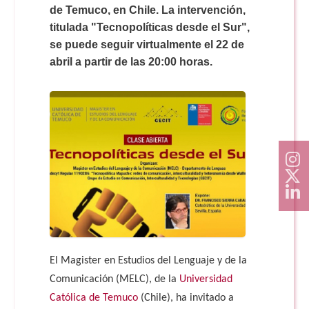
Doble Grado PER/CAV
Comunicación Audiovisual
de Temuco, en Chile. La intervención,
#YoPractico
titulada "Tecnopolíticas desde el Sur",
se puede seguir virtualmente el 22 de
Doble Grado PER/CAV
Boletines
abril a partir de las 20:00 horas.
El Magister en Estudios del Lenguaje y de la
Comunicación (MELC), de la
Universidad
Católica de Temuco
(Chile), ha invitado a