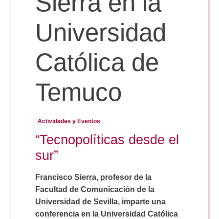
Sierra en la
Universidad
Reservas
Católica de
Calendario Lectivo
Temuco
Horarios
Actividades y Eventos
Periodismo
Exámenes Grado
“Tecnopolíticas desde el
sur”
Publicidad y RR.PP
Periodismo
Secretaría Virtual
Francisco Sierra, profesor de la
Facultad de Comunicación de la
Comunicación Audiovisual
Publicidad y RR.PP
#miTFG
Universidad de Sevilla, imparte una
conferencia en la Universidad Católica