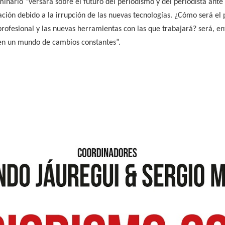
minario “versará sobre el futuro del periodismo y del periodista ante
ción debido a la irrupción de las nuevas tecnologías. ¿Cómo será el 
profesional y las nuevas herramientas con las que trabajará? será, en
 en un mundo de cambios constantes”.