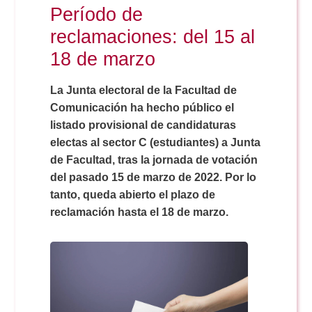
Doble Grado PER/CAV
Período de
Comunicación Audiovisual
#YoPractico
reclamaciones: del 15 al
Doble Grado PER/CAV
18 de marzo
Boletines
La Junta electoral de la Facultad de
Comunicación ha hecho público el
listado provisional de candidaturas
electas al sector C (estudiantes) a Junta
de Facultad, tras la jornada de votación
del pasado 15 de marzo de 2022. Por lo
tanto, queda abierto el plazo de
reclamación hasta el 18 de marzo.