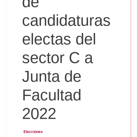
de
candidaturas
Reservas
electas del
Calendario Lectivo
sector C a
Horarios
Junta de
Periodismo
Exámenes Grado
Facultad
Publicidad y RR.PP
Periodismo
Secretaría Virtual
2022
Comunicación Audiovisual
Publicidad y RR.PP
#miTFG
Elecciones