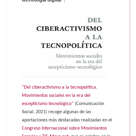
Doble Grado PER/CAV
Comunicación Audiovisual
#YoPractico
Doble Grado PER/CAV
Boletines
“Del ciberactivismo a la tecnopolítica.
Movimientos sociales en la era del
escepticismo tecnológico”
(Comunicación
Social, 2021) recoge algunas de las
aportaciones más destacadas realizadas en el
Congreso Internacional sobre Movimientos