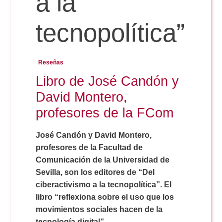
a la
tecnopolítica”
Reservas
Reseñas
Calendario Lectivo
Libro de José Candón y
David Montero,
Horarios
profesores de la FCom
Periodismo
José Candón y David Montero,
Exámenes Grado
profesores de la Facultad de
Comunicación de la Universidad de
Publicidad y RR.PP
Periodismo
Secretaría Virtual
Sevilla, son los editores de “Del
ciberactivismo a la tecnopolítica”. El
Comunicación Audiovisual
libro “reflexiona sobre el uso que los
Publicidad y RR.PP
#miTFG
movimientos sociales hacen de la
tecnología digital”.