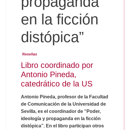
propaganda
en la ficción
Reservas
distópica”
Calendario Lectivo
Reseñas
Horarios
Libro coordinado por
Antonio Pineda,
Periodismo
Exámenes Grado
catedrático de la US
Publicidad y RR.PP
Antonio Pineda, profesor de la Facultad
Periodismo
Secretaría Virtual
de Comunicación de la Universidad de
Sevilla, es el coordinador de “Poder,
Comunicación Audiovisual
Publicidad y RR.PP
#miTFG
ideología y propaganda en la ficción
distópica”. En el libro participan otros