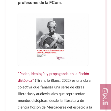
Doble Grado PER/CAV
profesores de la FCom.
Comunicación Audiovisual
#YoPractico
Doble Grado PER/CAV
Boletines
“Poder, ideología y propaganda en la ficción
distópica”
(Tirant lo Blanc, 2022) es una obra
colectiva que “analiza una serie de obras
literarias y audiovisuales que representan
mundos distópicos, desde la literatura de
ciencia ficción de Mercaderes del espacio a la