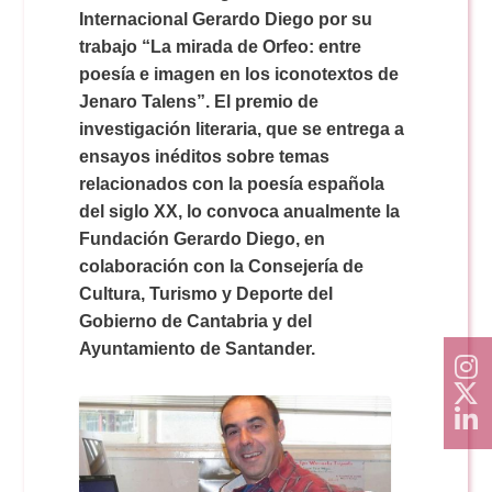
Doble Grado PER/CAV
Comunicación Audiovisual
Internacional Gerardo Diego por su
#YoPractico
trabajo “La mirada de Orfeo: entre
poesía e imagen en los iconotextos de
Doble Grado PER/CAV
Boletines
Jenaro Talens”. El premio de
investigación literaria, que se entrega a
ensayos inéditos sobre temas
relacionados con la poesía española
del siglo XX, lo convoca anualmente la
Fundación Gerardo Diego, en
colaboración con la Consejería de
Cultura, Turismo y Deporte del
Gobierno de Cantabria y del
Ayuntamiento de Santander.