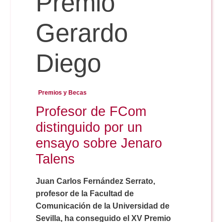
Premio
Gerardo
Reservas
Diego
Calendario Lectivo
Premios y Becas
Horarios
Profesor de FCom
distinguido por un
Periodismo
Exámenes Grado
ensayo sobre Jenaro
Talens
Publicidad y RR.PP
Periodismo
Secretaría Virtual
Juan Carlos Fernández Serrato,
Comunicación Audiovisual
profesor de la Facultad de
Publicidad y RR.PP
#miTFG
Comunicación de la Universidad de
Sevilla, ha conseguido el XV Premio