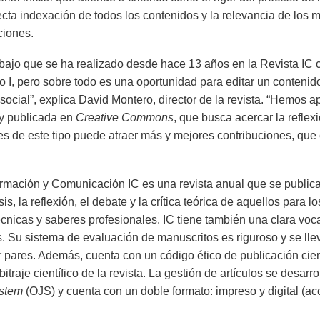
recta indexación de todos los contenidos y la relevancia de los 
ciones.
abajo que se ha realizado desde hace 13 años en la Revista IC 
 I, pero sobre todo es una oportunidad para editar un conteni
y social”, explica David Montero, director de la revista. “Hemos 
 y publicada en
Creative Commons
, que busca acercar la reflex
ces de este tipo puede atraer más y mejores contribuciones, que
formación y Comunicación IC es una revista anual que se public
sis, la reflexión, el debate y la crítica teórica de aquellos para
écnicas y saberes profesionales. IC tiene también una clara voc
s. Su sistema de evaluación de manuscritos es riguroso y se lle
r pares. Además, cuenta con un código ético de publicación cien
bitraje científico de la revista. La gestión de artículos se desarr
stem
(OJS) y cuenta con un doble formato: impreso y digital (ac