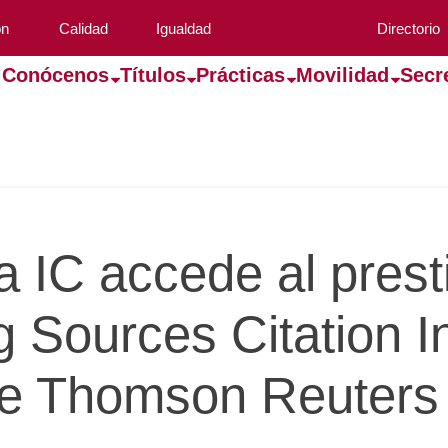
ón
Calidad
Igualdad
Directorio
Conócenos
Títulos
Prácticas
Movilidad
Secr
a IC accede al prest
 Sources Citation I
de Thomson Reuters