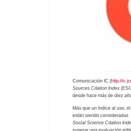
Comunicación IC (
http://ic-
Sources Citation Index
(ESCI
desde hace más de diez años
Más que un índice al uso, e
están siendo consideradas pa
Social Science Citation Ind
superar una evaluación editor