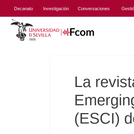
Decanato
Investigación
Conversaciones
Gesti
La revist
Emerging
(ESCI) 