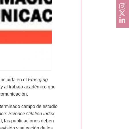
incluida en el
Emerging
 y al trabajo académico que
 comunicación.
determinado campo de estudio
nce
:
Science Citation Index
,
CI, las publicaciones deben
revisión y selección de los