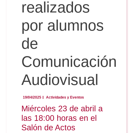
Doble Grado PER/CAV
realizados
Comunicación Audiovisual
#YoPractico
por alumnos
Doble Grado PER/CAV
Boletines
de
Comunicación
Audiovisual
19/04/2025
Actividades y Eventos
Miércoles 23 de abril a
las 18:00 horas en el
Salón de Actos