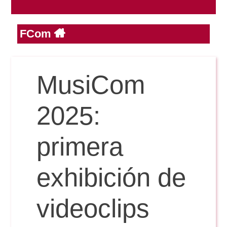
FCom
Reservas
Calendario Lectivo
MusiCom
Horarios
2025:
Periodismo
primera
Exámenes Grado
Publicidad y RR.PP
exhibición de
Periodismo
Secretaría Virtual
Comunicación Audiovisual
videoclips
Publicidad y RR.PP
#miTFG