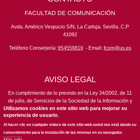
FACULTAD DE COMUNICACIÓN
Avda. Américo Vespucio S/N, La Cartuja. Sevilla. C.P
41092
Teléfono Conserjería:
954559819
- Email:
fcom@us.es
AVISO LEGAL
En cumplimiento de lo previsto en la Ley 34/2002, de 11
de julio, de Servicios de la Sociedad de la Información y
Utilizamos cookies en este sitio web para mejorar su
de Comercio Electrónico, así como en otras normas de
experiencia de usuario.
legal aplicación, se pone en conocimiento de los
usuarios de este portal de la
Universidad de Sevilla
los
Al hacer clic en cualquier enlace de este sitio web usted nos está dando su
siguientes datos de información general...
leer más
consentimiento para la instalación de las mismas en su navegador.
Más info