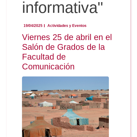
Doble Grado PER/CAV
informativa"
Comunicación Audiovisual
#YoPractico
Doble Grado PER/CAV
Boletines
19/04/2025
Actividades y Eventos
Viernes 25 de abril en el
Salón de Grados de la
Facultad de
Comunicación