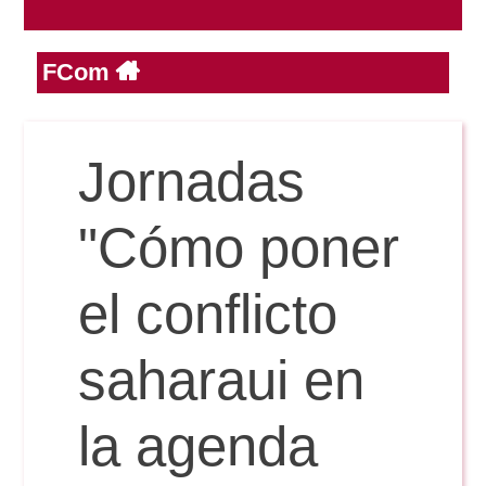
FCom
Reservas
Calendario Lectivo
Jornadas
Horarios
"Cómo poner
Periodismo
el conflicto
Exámenes Grado
Publicidad y RR.PP
saharaui en
Periodismo
Secretaría Virtual
Comunicación Audiovisual
la agenda
Publicidad y RR.PP
#miTFG