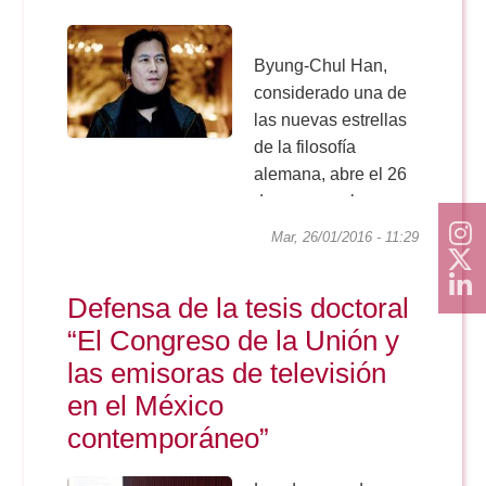
brasileños más
prestigiosos. La
sesión, en la que las
Byung-Chul Han,
distintas...
considerado una de
las nuevas estrellas
de la filosofía
alemana, abre el 26
de enero en la
Facultad de
Mar, 26/01/2016 - 11:29
Comunicación de la
Universidad de
Defensa de la tesis doctoral
Sevilla el programa
“El Congreso de la Unión y
de Lecturas
Académicas de
las emisoras de televisión
2016. La sesión, que
en el México
se celebra a partir de
contemporáneo”
las 19 horas en la
Sala Home...