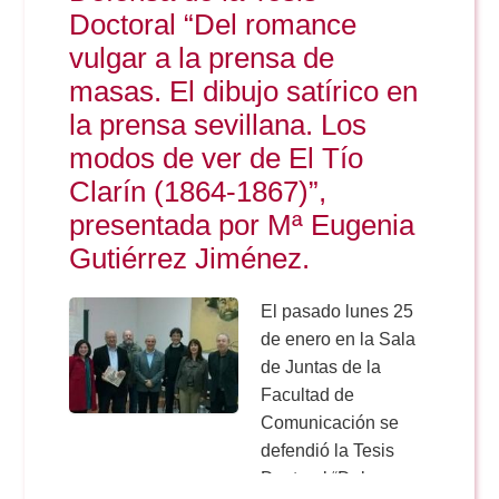
Doble Grado PER/CAV
Comunicación Audiovisual
Doctoral “Del romance
#YoPractico
vulgar a la prensa de
Doble Grado PER/CAV
masas. El dibujo satírico en
Boletines
la prensa sevillana. Los
modos de ver de El Tío
Clarín (1864-1867)”,
presentada por Mª Eugenia
Gutiérrez Jiménez.
El pasado lunes 25
de enero en la Sala
de Juntas de la
Facultad de
Comunicación se
defendió la Tesis
Doctoral “Del