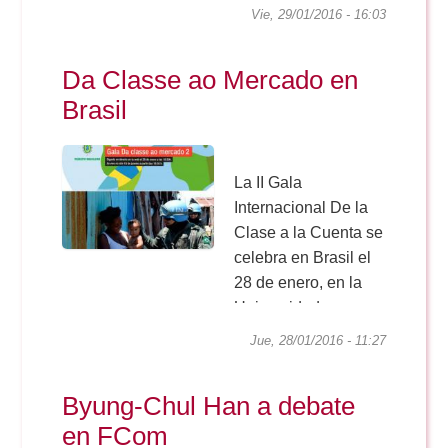
romance vulgar a la
Vie, 29/01/2016 - 16:03
prensa de masas. El
dibujo satírico en la
Da Classe ao Mercado en
prensa sevillana. Los
Brasil
modos de ver de El
Tío Clarín (1864-
1867)”, desarrollada
dentro del Programa
La II Gala
de...
Internacional De la
Clase a la Cuenta se
celebra en Brasil el
28 de enero, en la
Universidade
Estadual Paulista de
Jue, 28/01/2016 - 11:27
Sao Paulo, con un
jurado presidido por
Byung-Chul Han a debate
Roberto Duailibi, uno
en FCom
de los publicistas