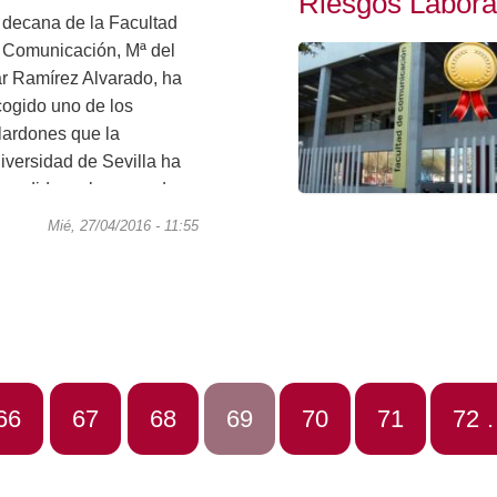
Riesgos Labora
 decana de la Facultad
 Comunicación, Mª del
r Ramírez Alvarado, ha
cogido uno de los
lardones que la
iversidad de Sevilla ha
ncedido en la segunda
ición de los
Mié, 27/04/2016 - 11:55
conocimientos a la
evención de Riesgos...
ge_buscador
66
Page_buscador
67
Page_buscador
68
Página
69
Page_buscador
70
Page_busc
71
Pag
72
actual