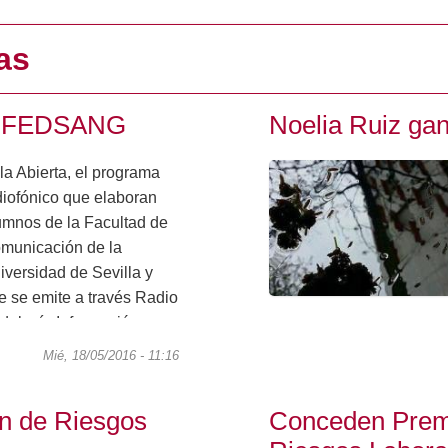
as
io FEDSANG
Noelia Ruiz ga
la Abierta, el programa
diofónico que elaboran
umnos de la Facultad de
municación de la
iversidad de Sevilla y
e se emite a través Radio
dalucía Información
AI) de Canal Sur Radio,
Mié, 18/05/2016 - 11:16
recibido la...
n de Riesgos
Conceden Prem