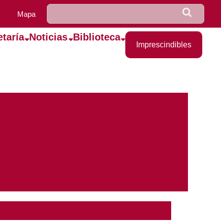
u0922_formulario_de_bús
Buscar
Mapa
etaría
Noticias
Biblioteca
Imprescindibles