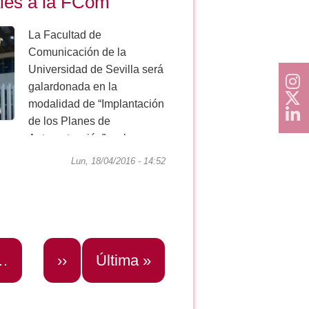
les a la FCom
La Facultad de
Comunicación de la
Universidad de Sevilla será
galardonada en la
modalidad de “Implantación
de los Planes de
Autoprotección” en la
segunda edición de
Lun, 18/04/2016 - 14:52
Reconocimientos a la
Prevención de Riesgos
Laborales...
ador
e_buscador
…
Siguiente
››
Última
Última »
página
página