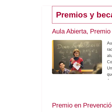
Premios y bec
Aula Abierta, Prem
Au
ra
al
Co
Un
qu
An
(R
ha 
Premio en Prevenció