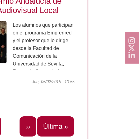
mio Andalucía de
udiovisual Local
Los alumnos que participan
en el programa Emprenred
y el profesor que lo dirige
desde la Facultad de
Comunicación de la
Universidad de Sevilla,
Fernando Segundo, han
recogido el accésit de los
Jue, 05/02/2015 - 10:55
Premios Andalucía de...
e_buscador
Siguiente
››
Última
Última »
página
página