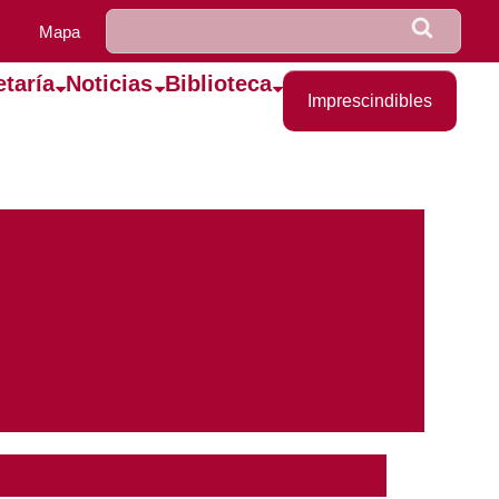
u0922_formulario_de_bús
Buscar
Mapa
etaría
Noticias
Biblioteca
Imprescindibles