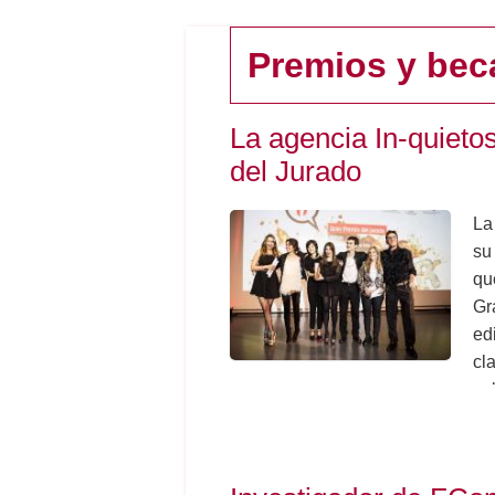
Premios y bec
La agencia In-quieto
del Jurado
La
su
qu
Gr
ed
cla
ce
en
Co