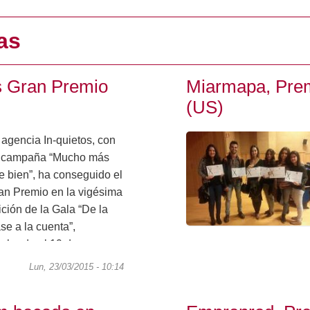
as
s Gran Premio
Miarmapa, Prem
(US)
 agencia In-quietos, con
 campaña “Mucho más
e bien”, ha conseguido el
an Premio en la vigésima
ición de la Gala “De la
se a la cuenta”,
lebrada el 19 de marzo
 la Facultad de
Lun, 23/03/2015 - 10:14
municación de la...