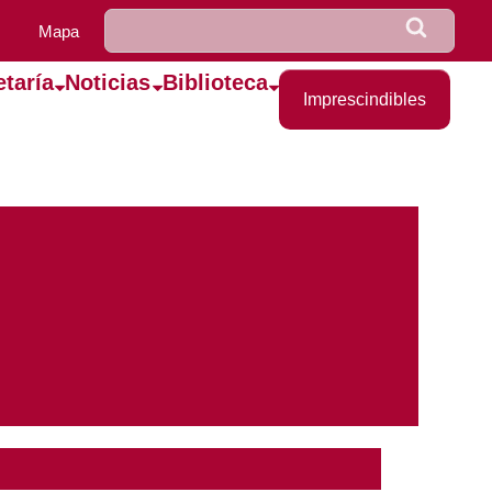
u0922_formulario_de_bús
Buscar
Mapa
etaría
Noticias
Biblioteca
Imprescindibles