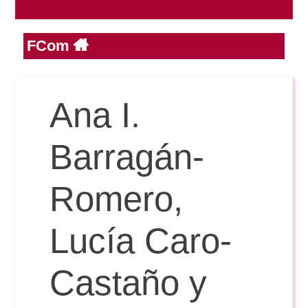
FCom
Reservas
Calendario Lectivo
Ana I.
Horarios
Barragán-
Periodismo
Romero,
Exámenes Grado
Publicidad y RR.PP
Lucía Caro-
Periodismo
Secretaría Virtual
Comunicación Audiovisual
Castaño y
Publicidad y RR.PP
#miTFG