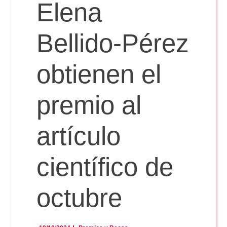
Doble Grado PER/CAV
Elena
Comunicación Audiovisual
#YoPractico
Bellido-Pérez
Doble Grado PER/CAV
Boletines
obtienen el
premio al
artículo
científico de
octubre