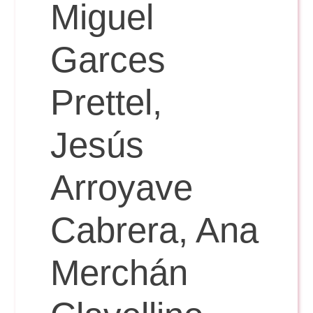
Doble Grado PER/CAV
Miguel
Comunicación Audiovisual
#YoPractico
Garces
Doble Grado PER/CAV
Boletines
Prettel,
Jesús
Arroyave
Cabrera, Ana
Merchán