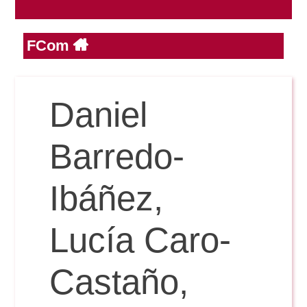
FCom
Reservas
Calendario Lectivo
Daniel
Horarios
Barredo-
Periodismo
Ibáñez,
Exámenes Grado
Publicidad y RR.PP
Lucía Caro-
Periodismo
Secretaría Virtual
Comunicación Audiovisual
Castaño,
Publicidad y RR.PP
#miTFG