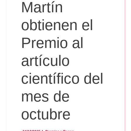
Doble Grado PER/CAV
Martín
Comunicación Audiovisual
#YoPractico
obtienen el
Doble Grado PER/CAV
Boletines
Premio al
artículo
científico del
mes de
octubre