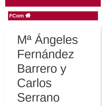
FCom
Reservas
Calendario Lectivo
Mª Ángeles
Horarios
Fernández
Periodismo
Barrero y
Exámenes Grado
Publicidad y RR.PP
Carlos
Periodismo
Secretaría Virtual
Comunicación Audiovisual
Serrano
Publicidad y RR.PP
#miTFG