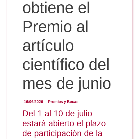
Doble Grado PER/CAV
obtiene el
Comunicación Audiovisual
#YoPractico
Premio al
Doble Grado PER/CAV
Boletines
artículo
científico del
mes de junio
16/06/2026
Premios y Becas
Del 1 al 10 de julio
estará abierto el plazo
de participación de la