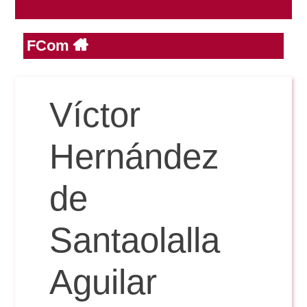
FCom
Reservas
Calendario Lectivo
Víctor
Horarios
Hernández
Periodismo
de
Exámenes Grado
Publicidad y RR.PP
Santaolalla
Periodismo
Secretaría Virtual
Comunicación Audiovisual
Aguilar
Publicidad y RR.PP
#miTFG