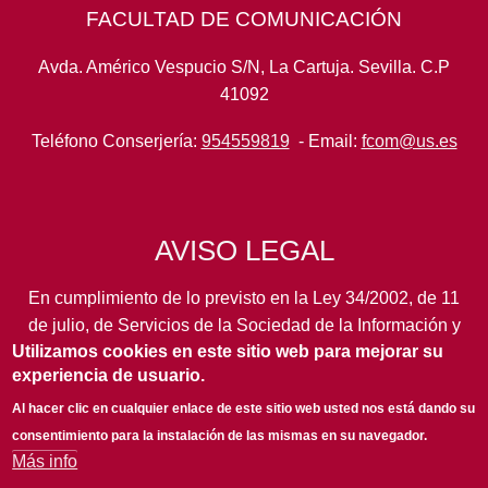
FACULTAD DE COMUNICACIÓN
Avda. Américo Vespucio S/N, La Cartuja. Sevilla. C.P
41092
Teléfono Conserjería:
954559819
- Email:
fcom@us.es
AVISO LEGAL
En cumplimiento de lo previsto en la Ley 34/2002, de 11
de julio, de Servicios de la Sociedad de la Información y
Utilizamos cookies en este sitio web para mejorar su
de Comercio Electrónico, así como en otras normas de
experiencia de usuario.
legal aplicación, se pone en conocimiento de los
usuarios de este portal de la
Universidad de Sevilla
los
Al hacer clic en cualquier enlace de este sitio web usted nos está dando su
siguientes datos de información general...
leer más
consentimiento para la instalación de las mismas en su navegador.
Más info