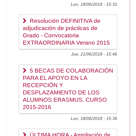
Doble Grado PER/CAV
Comunicación Audiovisual
Lun, 18/06/2018 - 15:31
#YoPractico
Resolución DEFINITIVA de
Doble Grado PER/CAV
Boletines
adjudicación de prácticas de
Grado - Convocatoria
EXTRAORDINARIA Verano 2015
Jue, 21/06/2018 - 15:46
5 BECAS DE COLABORACIÓN
PARA EL APOYO EN LA
RECEPCIÓN Y
DESPLAZAMIENTO DE LOS
ALUMNOS ERASMUS. CURSO
2015-2016
Lun, 18/06/2018 - 15:36
ÚLTIMA HORA - Ampliación de