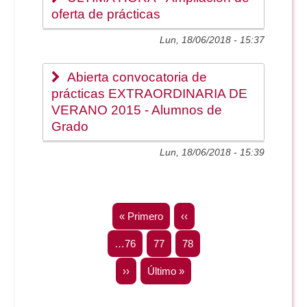
oferta de prácticas
Lun, 18/06/2018 - 15:37
Abierta convocatoria de
prácticas EXTRAORDINARIA DE
VERANO 2015 - Alumnos de
Grado
Lun, 18/06/2018 - 15:39
Paginación
Primera
« Primero
Página
‹‹
página
anterior
Page_buscador
…
76
Page_buscador
77
Page_buscador
78
Siguiente
››
Última
Último »
página
página