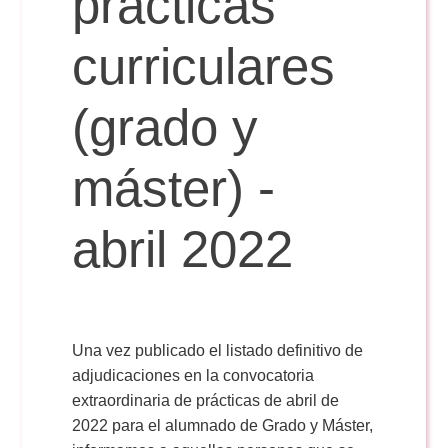
prácticas
curriculares
Reservas
(grado y
Calendario Lectivo
máster) -
Horarios
abril 2022
Periodismo
Exámenes Grado
Publicidad y RR.PP
Periodismo
Secretaría Virtual
Una vez publicado el listado definitivo de
adjudicaciones en la convocatoria
Comunicación Audiovisual
extraordinaria de prácticas de abril de
Publicidad y RR.PP
#miTFG
2022 para el alumnado de Grado y Máster,