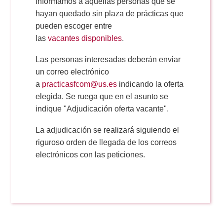
Doble Grado PER/CAV
informamos a aquellas personas que se
Comunicación Audiovisual
#YoPractico
hayan quedado sin plaza de prácticas que
pueden escoger entre
Doble Grado PER/CAV
las
vacantes disponibles
.
Boletines
Las personas interesadas deberán enviar
un correo electrónico
a
practicasfcom@us.es
indicando la oferta
elegida. Se ruega que en el asunto se
indique "Adjudicación oferta vacante".
La adjudicación se realizará siguiendo el
riguroso orden de llegada de los correos
electrónicos con las peticiones.