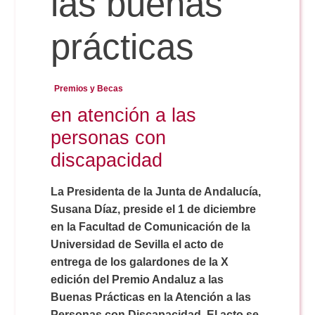
las buenas
prácticas
Reservas
Premios y Becas
Calendario Lectivo
en atención a las
personas con
Horarios
discapacidad
Periodismo
La Presidenta de la Junta de Andalucía,
Exámenes Grado
Susana Díaz, preside el 1 de diciembre
en la Facultad de Comunicación de la
Publicidad y RR.PP
Periodismo
Secretaría Virtual
Universidad de Sevilla el acto de
entrega de los galardones de la X
Comunicación Audiovisual
edición del Premio Andaluz a las
Publicidad y RR.PP
#miTFG
Buenas Prácticas en la Atención a las
Personas con Discapacidad. El acto se