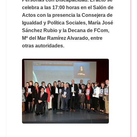
Doble Grado PER/CAV
Comunicación Audiovisual
#YoPractico
celebra a las 17:00 horas en el Salón de
Actos con la presencia la Consejera de
Igualdad y Política Sociales, María José
Doble Grado PER/CAV
Boletines
Sánchez Rubio y la Decana de FCom,
Mª del Mar Ramírez Alvarado, entre
otras autoridades.