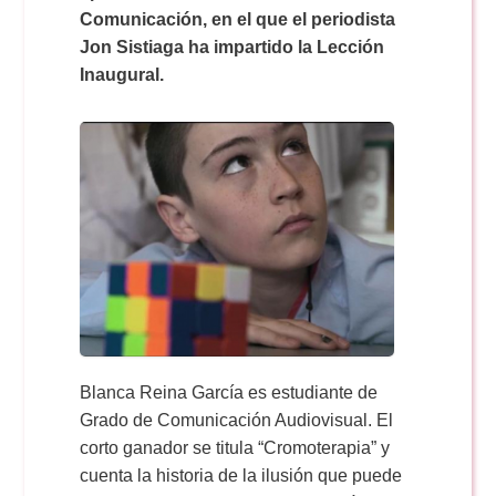
Doble Grado PER/CAV
Comunicación Audiovisual
Comunicación, en el que el periodista
#YoPractico
Jon Sistiaga ha impartido la Lección
Inaugural.
Doble Grado PER/CAV
Boletines
Blanca Reina García es estudiante de
Grado de Comunicación Audiovisual. El
corto ganador se titula “Cromoterapia” y
cuenta la historia de la ilusión que puede