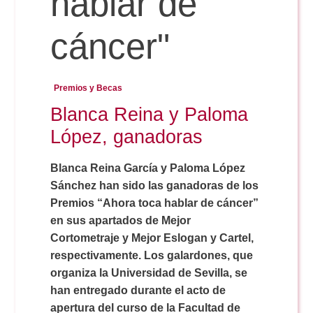
hablar de
cáncer"
Reservas
Premios y Becas
Calendario Lectivo
Blanca Reina y Paloma
López, ganadoras
Horarios
Blanca Reina García y Paloma López
Sánchez han sido las ganadoras de los
Periodismo
Exámenes Grado
Premios “Ahora toca hablar de cáncer”
en sus apartados de Mejor
Publicidad y RR.PP
Periodismo
Secretaría Virtual
Cortometraje y Mejor Eslogan y Cartel,
respectivamente. Los galardones, que
Comunicación Audiovisual
organiza la Universidad de Sevilla, se
Publicidad y RR.PP
#miTFG
han entregado durante el acto de
apertura del curso de la Facultad de