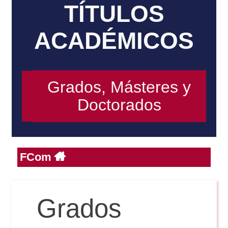
TÍTULOS
ACADÉMICOS
Reservas
Calendario Lectivo
Grados, Másteres y
Doctorados
Horarios
Periodismo
Exámenes Grado
FCom
Publicidad y RR.PP
Periodismo
Secretaría Virtual
Comunicación Audiovisual
Grados
Publicidad y RR.PP
#miTFG