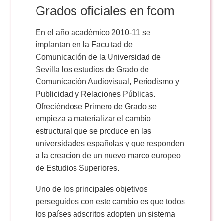
Doble Grado PER/CAV
Comunicación Audiovisual
Grados oficiales en fcom
#YoPractico
En el año académico 2010-11 se
Doble Grado PER/CAV
Boletines
implantan en la Facultad de
Comunicación de la Universidad de
Sevilla los estudios de Grado de
Comunicación Audiovisual, Periodismo y
Publicidad y Relaciones Públicas.
Ofreciéndose Primero de Grado se
empieza a materializar el cambio
estructural que se produce en las
universidades españolas y que responden
a la creación de un nuevo marco europeo
de Estudios Superiores.
Uno de los principales objetivos
perseguidos con este cambio es que todos
los países adscritos adopten un sistema