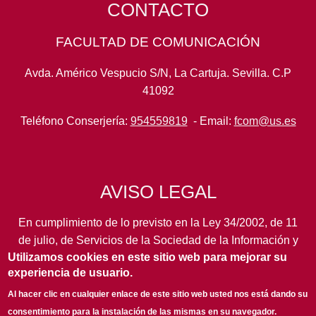
CONTACTO
FACULTAD DE COMUNICACIÓN
Avda. Américo Vespucio S/N, La Cartuja. Sevilla. C.P
41092
Teléfono Conserjería:
954559819
- Email:
fcom@us.es
AVISO LEGAL
En cumplimiento de lo previsto en la Ley 34/2002, de 11
de julio, de Servicios de la Sociedad de la Información y
Utilizamos cookies en este sitio web para mejorar su
de Comercio Electrónico, así como en otras normas de
experiencia de usuario.
legal aplicación, se pone en conocimiento de los
usuarios de este portal de la
Universidad de Sevilla
los
Al hacer clic en cualquier enlace de este sitio web usted nos está dando su
siguientes datos de información general...
leer más
consentimiento para la instalación de las mismas en su navegador.