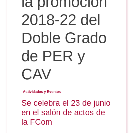
la promoción
2018-22 del
Reservas
Doble Grado
Calendario Lectivo
de PER y
Horarios
CAV
Periodismo
Exámenes Grado
Actividades y Eventos
Publicidad y RR.PP
Se celebra el 23 de junio
Periodismo
Secretaría Virtual
en el salón de actos de
Comunicación Audiovisual
Publicidad y RR.PP
la FCom
#miTFG