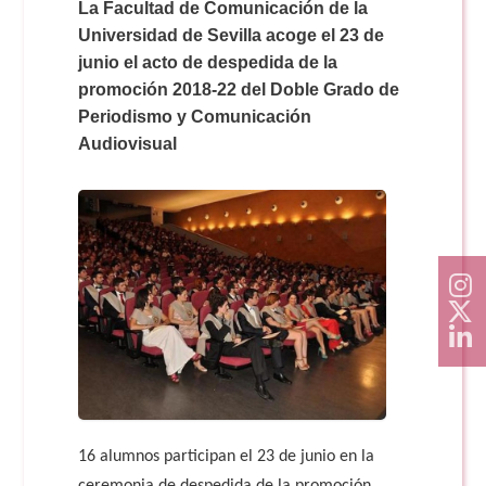
Doble Grado PER/CAV
La Facultad de Comunicación de la
Comunicación Audiovisual
#YoPractico
Universidad de Sevilla acoge el 23 de
junio el acto de despedida de la
Doble Grado PER/CAV
promoción 2018-22 del Doble Grado de
Boletines
Periodismo y Comunicación
Audiovisual
16 alumnos participan el 23 de junio en la