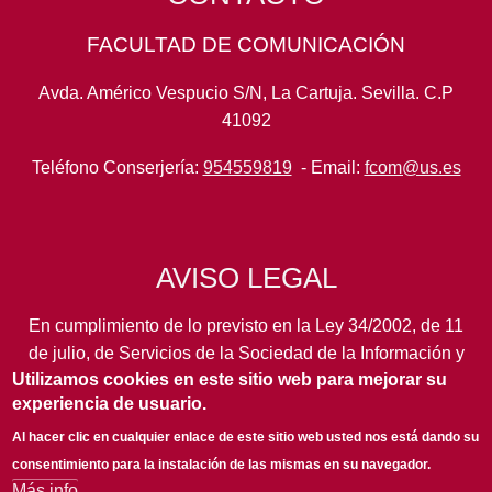
FACULTAD DE COMUNICACIÓN
Avda. Américo Vespucio S/N, La Cartuja. Sevilla. C.P
41092
Teléfono Conserjería:
954559819
- Email:
fcom@us.es
AVISO LEGAL
En cumplimiento de lo previsto en la Ley 34/2002, de 11
de julio, de Servicios de la Sociedad de la Información y
Utilizamos cookies en este sitio web para mejorar su
de Comercio Electrónico, así como en otras normas de
experiencia de usuario.
legal aplicación, se pone en conocimiento de los
usuarios de este portal de la
Universidad de Sevilla
los
Al hacer clic en cualquier enlace de este sitio web usted nos está dando su
siguientes datos de información general...
leer más
consentimiento para la instalación de las mismas en su navegador.
Más info