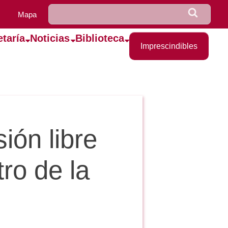
u0922_formulario_de_bús
Buscar
Mapa
etaría
Noticias
Biblioteca
Imprescindibles
ión libre
ro de la