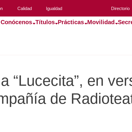
ón
Calidad
Igualdad
Directorio
Conócenos
Títulos
Prácticas
Movilidad
Secr
 “Lucecita”, en vers
mpañía de Radioteat