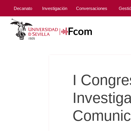
Decanato
Investigación
Conversaciones
Gesti
I Congre
Investig
Comunic