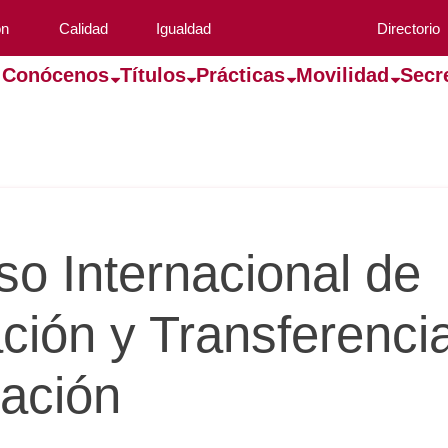
ón
Calidad
Igualdad
Directorio
Conócenos
Títulos
Prácticas
Movilidad
Secr
so Internacional de
ación y Transferenci
ación