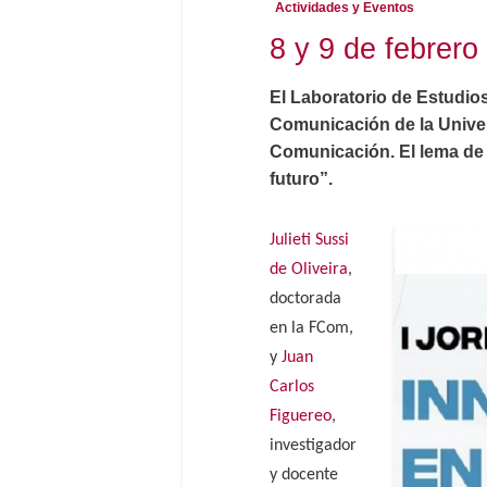
Actividades y Eventos
8 y 9 de febrer
El Laboratorio de Estudio
Comunicación de la Univer
Comunicación. El lema de l
futuro”.
Julieti Sussi
de Oliveira
,
doctorada
en la FCom,
y
Juan
Carlos
Figuereo
,
investigador
y docente