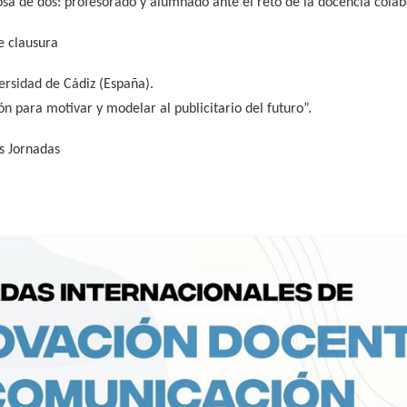
osa de dos: profesorado y alumnado ante el reto de la docencia colab
e clausura
ersidad de Cádiz (España).
n para motivar y modelar al publicitario del futuro”.
as Jornadas