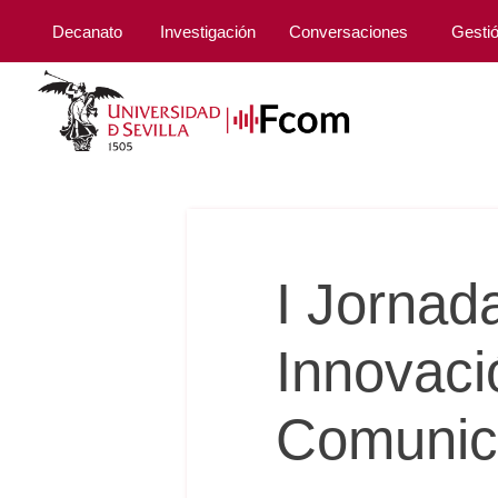
Decanato
Investigación
Conversaciones
Gesti
I Jornad
Innovaci
Comunic