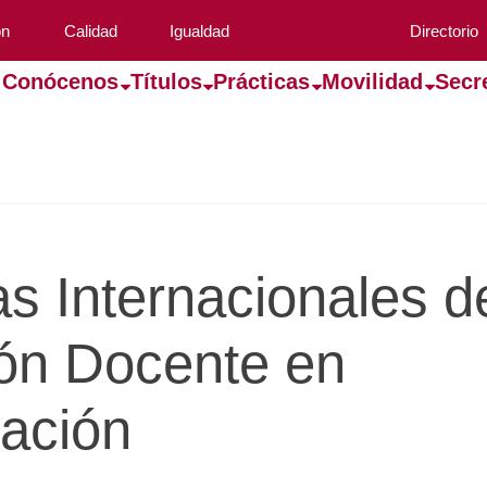
ón
Calidad
Igualdad
Directorio
Conócenos
Títulos
Prácticas
Movilidad
Secr
as Internacionales d
ón Docente en
ación