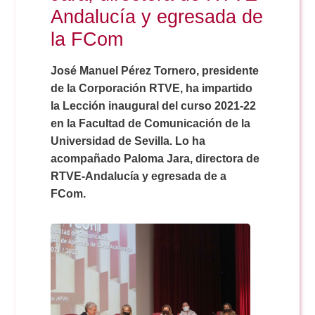
Doble Grado PER/CAV
Comunicación Audiovisual
Andalucía y egresada de
#YoPractico
la FCom
Doble Grado PER/CAV
Boletines
José Manuel Pérez Tornero, presidente
de la Corporación RTVE, ha impartido
la Lección inaugural del curso 2021-22
en la Facultad de Comunicación de la
Universidad de Sevilla. Lo ha
acompañado Paloma Jara, directora de
RTVE-Andalucía y egresada de a
FCom.