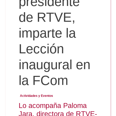
presidente
de RTVE,
Reservas
imparte la
Calendario Lectivo
Lección
Horarios
inaugural en
Periodismo
Exámenes Grado
la FCom
Publicidad y RR.PP
Periodismo
Secretaría Virtual
Actividades y Eventos
Comunicación Audiovisual
Lo acompaña Paloma
Publicidad y RR.PP
#miTFG
Jara, directora de RTVE-