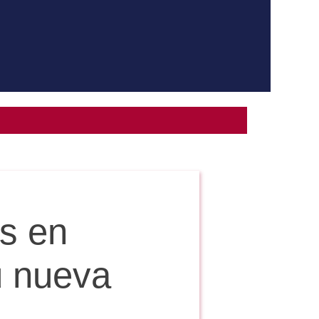
as en
u nueva