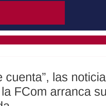
 cuenta”, las notici
 la FCom arranca s
da