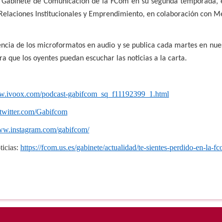
 el Gabinete de Comunicación de la FCom en su segunda temporada,
elaciones Institucionales y Emprendimiento, en colaboración con Me
encia de los microformatos en audio y se publica cada martes en nues
ra que los oyentes puedan escuchar las noticias a la carta.
ww.ivoox.com/podcast-gabifcom_sq_f11192399_1.html
//twitter.com/Gabifcom
www.instagram.com/gabifcom/
ticias:
https://fcom.us.es/gabinete/actualidad/te-sientes-perdido-en-la-f