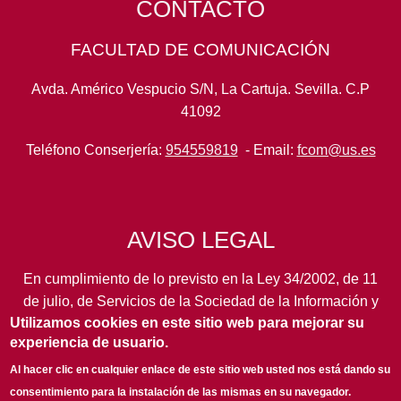
CONTACTO
FACULTAD DE COMUNICACIÓN
Avda. Américo Vespucio S/N, La Cartuja. Sevilla. C.P
41092
Teléfono Conserjería:
954559819
- Email:
fcom@us.es
AVISO LEGAL
En cumplimiento de lo previsto en la Ley 34/2002, de 11
de julio, de Servicios de la Sociedad de la Información y
Utilizamos cookies en este sitio web para mejorar su
de Comercio Electrónico, así como en otras normas de
experiencia de usuario.
legal aplicación, se pone en conocimiento de los
usuarios de este portal de la
Universidad de Sevilla
los
Al hacer clic en cualquier enlace de este sitio web usted nos está dando su
siguientes datos de información general...
leer más
consentimiento para la instalación de las mismas en su navegador.