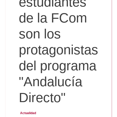
estudiantes
Doble Grado PER/CAV
Comunicación Audiovisual
#YoPractico
de la FCom
Doble Grado PER/CAV
Boletines
son los
protagonistas
del programa
"Andalucía
Directo"
Actualidad