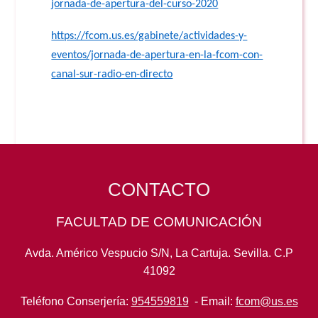
jornada-de-apertura-del-curso-2020
https://fcom.us.es/gabinete/actividades-y-
eventos/jornada-de-apertura-en-la-fcom-con-
canal-sur-radio-en-directo
CONTACTO
FACULTAD DE COMUNICACIÓN
Avda. Américo Vespucio S/N, La Cartuja. Sevilla. C.P
41092
Teléfono Conserjería:
954559819
- Email:
fcom@us.es