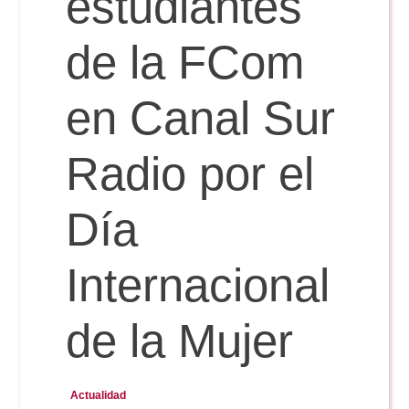
estudiantes
Doble Grado PER/CAV
Comunicación Audiovisual
#YoPractico
de la FCom
Doble Grado PER/CAV
Boletines
en Canal Sur
Radio por el
Día
Internacional
de la Mujer
Actualidad