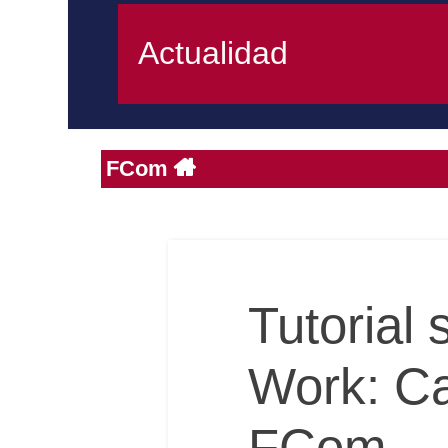
Actualidad
FCom
Tutorial
Work: Ca
FCom