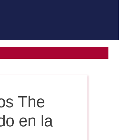
tos The
do en la