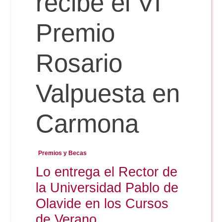
recibe el VI
Premio
Reservas
Rosario
Calendario Lectivo
Valpuesta en
Horarios
Carmona
Periodismo
Exámenes Grado
Premios y Becas
Publicidad y RR.PP
Lo entrega el Rector de
Periodismo
Secretaría Virtual
la Universidad Pablo de
Comunicación Audiovisual
Publicidad y RR.PP
Olavide en los Cursos
#miTFG
de Verano