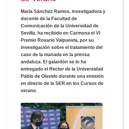
Doble Grado PER/CAV
Comunicación Audiovisual
#YoPractico
María Sánchez Ramos, investigadora y
docente de la Facultad de
Doble Grado PER/CAV
Boletines
Comunicación de la Universidad de
Sevilla, ha recibido en Carmona el VI
Premio Rosario Valpuesta, por su
investigación sobre el tratamiento del
caso de la manada en la prensa
andaluza. El galardón se lo ha
entregado el Rector de la Universidad
Pablo de Olavide durante una emisión
en directo de la SER en los Cursos de
verano.