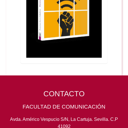
CONTACTO
FACULTAD DE COMUNICACIÓN
Avda. Américo Vespucio S/N, La Cartuja. Sevilla. C.P
41092