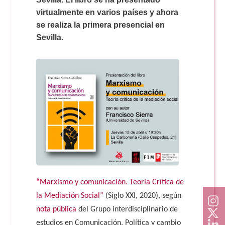
Doble Grado PER/CAV
Comunicación Audiovisual
#YoPractico
virtualmente en varios países y ahora
se realiza la primera presencial en
Sevilla.
Doble Grado PER/CAV
Boletines
“Marxismo y comunicación. Teoría Crítica de
la Mediación Social”
(Siglo XXI, 2020), según
nota pública
del Grupo interdisciplinario de
estudios en Comunicación, Política y cambio