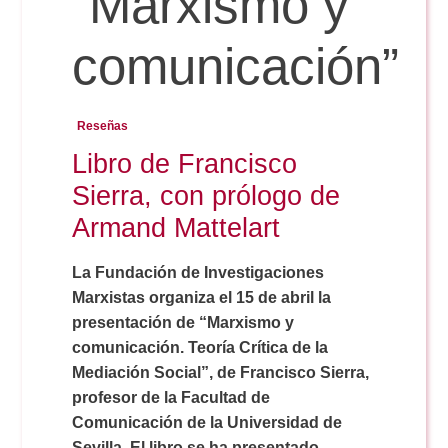
“Marxismo y
comunicación”
Reservas
Reseñas
Calendario Lectivo
Libro de Francisco
Sierra, con prólogo de
Horarios
Armand Mattelart
Periodismo
La Fundación de Investigaciones
Exámenes Grado
Marxistas organiza el 15 de abril la
presentación de “Marxismo y
Publicidad y RR.PP
Periodismo
Secretaría Virtual
comunicación. Teoría Crítica de la
Mediación Social”, de Francisco Sierra,
Comunicación Audiovisual
profesor de la Facultad de
Publicidad y RR.PP
#miTFG
Comunicación de la Universidad de
Sevilla. El libro se ha presentado