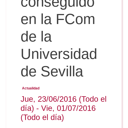
conseguido
en la FCom
Reservas
de la
Calendario Lectivo
Universidad
Horarios
de Sevilla
Periodismo
Exámenes Grado
Actualidad
Publicidad y RR.PP
Jue, 23/06/2016 (Todo el
Periodismo
Secretaría Virtual
día) - Vie, 01/07/2016
Comunicación Audiovisual
Publicidad y RR.PP
(Todo el día)
#miTFG