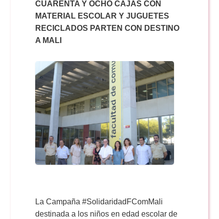
Doble Grado PER/CAV
CUARENTA Y OCHO CAJAS CON
Comunicación Audiovisual
#YoPractico
MATERIAL ESCOLAR Y JUGUETES
RECICLADOS PARTEN CON DESTINO
Doble Grado PER/CAV
A MALI
Boletines
La Campaña #SolidaridadFComMali
destinada a los niños en edad escolar de