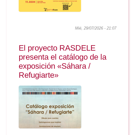
Doble Grado PER/CAV
Comunicación Audiovisual
#YoPractico
Doble Grado PER/CAV
Boletines
Mié, 29/07/2026 - 21:07
El proyecto RASDELE
presenta el catálogo de la
exposición «Sáhara /
Refugiarte»