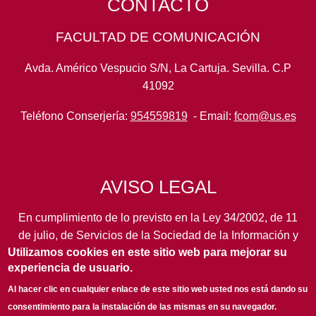
CONTACTO
FACULTAD DE COMUNICACIÓN
Avda. Américo Vespucio S/N, La Cartuja. Sevilla. C.P
41092
Teléfono Conserjería:
954559819
- Email:
fcom@us.es
AVISO LEGAL
En cumplimiento de lo previsto en la Ley 34/2002, de 11
de julio, de Servicios de la Sociedad de la Información y
Utilizamos cookies en este sitio web para mejorar su
de Comercio Electrónico, así como en otras normas de
experiencia de usuario.
legal aplicación, se pone en conocimiento de los
usuarios de este portal de la
Universidad de Sevilla
los
Al hacer clic en cualquier enlace de este sitio web usted nos está dando su
siguientes datos de información general...
leer más
consentimiento para la instalación de las mismas en su navegador.