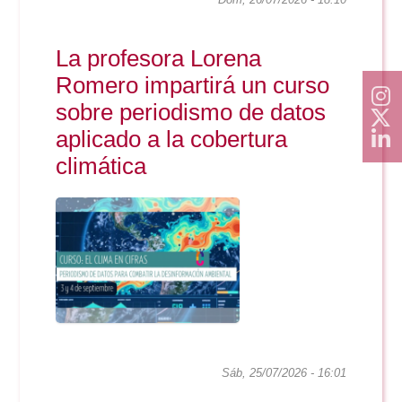
• El congreso cuenta
ya con el respaldo
La profesora Lorena
de cerca de una
Romero impartirá un curso
veintena de...
sobre periodismo de datos
aplicado a la cobertura
climática
Sáb, 25/07/2026 - 16:01