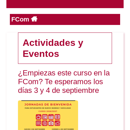
FCom
Reservas
Calendario Lectivo
Actividades y
Eventos
Horarios
¿Empiezas este curso en la
Periodismo
Exámenes Grado
FCom? Te esperamos los
días 3 y 4 de septiembre
Publicidad y RR.PP
Periodismo
Secretaría Virtual
Comunicación Audiovisual
Publicidad y RR.PP
#miTFG